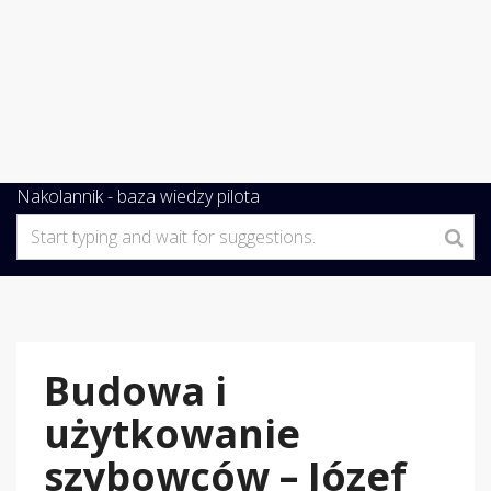
Nakolannik - baza wiedzy pilota
Budowa i
użytkowanie
szybowców – Józef