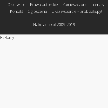
O serwisie
Prawa autorskie
Zamieszczone materiały
Kontakt
Ogłoszenia
Okaż wsparcie – zrób zakupy!
Nakolannik.pl 2009-2019
Reklamy