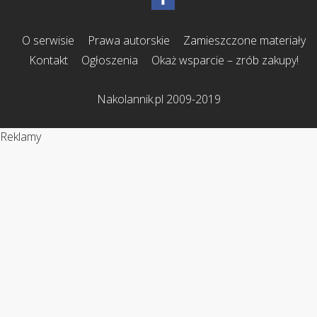
O serwisie
Prawa autorskie
Zamieszczone materiały
Kontakt
Ogłoszenia
Okaż wsparcie – zrób zakupy!
Nakolannik.pl 2009-2019
Reklamy