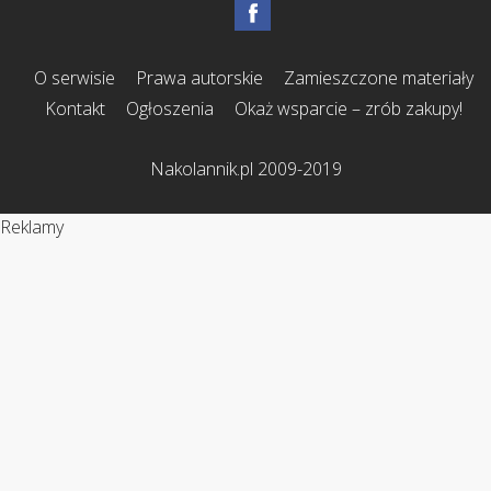
O serwisie
Prawa autorskie
Zamieszczone materiały
Kontakt
Ogłoszenia
Okaż wsparcie – zrób zakupy!
Nakolannik.pl 2009-2019
Reklamy