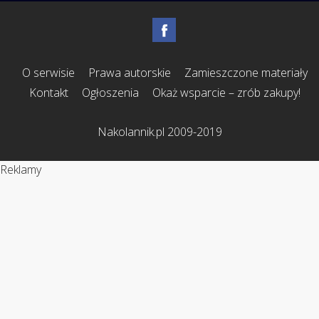
O serwisie
Prawa autorskie
Zamieszczone materiały
Kontakt
Ogłoszenia
Okaż wsparcie – zrób zakupy!
Nakolannik.pl 2009-2019
Reklamy