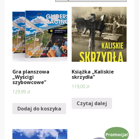
Gra planszowa
Książka „Kaliskie
„Wyścigi
skrzydła”
szybowcowe”
119,00
zł
129,99
zł
Czytaj dalej
Dodaj do koszyka
Promocja!