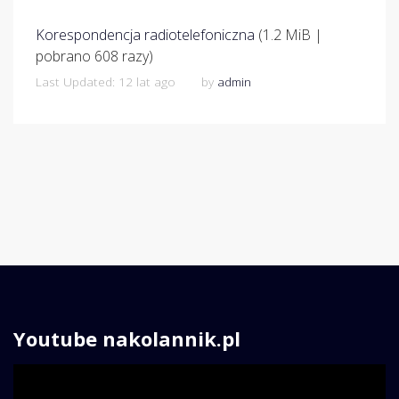
Korespondencja radiotelefoniczna
(1.2 MiB |
pobrano 608 razy)
Last Updated: 12 lat ago
by
admin
Youtube nakolannik.pl
Odtwarzacz
video