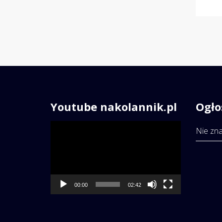
Youtube nakolannik.pl
Ogło
Odtwarzacz
Nie zna
video
00:00
02:42