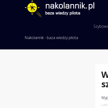
Szybow
Nakolannik - baza wiedzy pilota
W
s
Wyp
Last