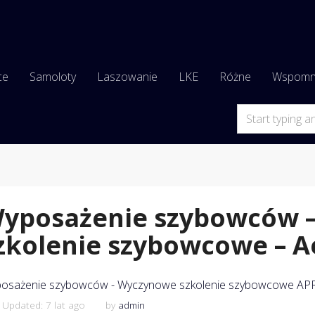
ce
Samoloty
Laszowanie
LKE
Różne
Wspomn
yposażenie szybowców 
zkolenie szybowcowe – A
osażenie szybowców - Wyczynowe szkolenie szybowcowe AP
 Updated: 7 lat ago
by
admin