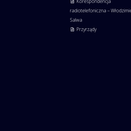
Korespondencja
radiotelefoniczna – Włodzimi
Salwa
Przyrządy