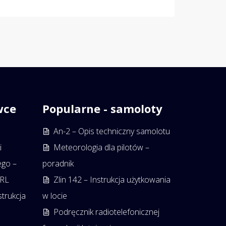
wce
Popularne - samoloty
An-2 – Opis techniczny samolotu
i
Meteorologia dla pilotów –
ego –
poradnik
PRL
Zlin 142 – Instrukcja użytkowania
strukcja
w locie
Podręcznik radiotelefonicznej