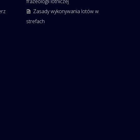
frazeologii lotniczej
erz
Zasady wykonywania lotów w
strefach