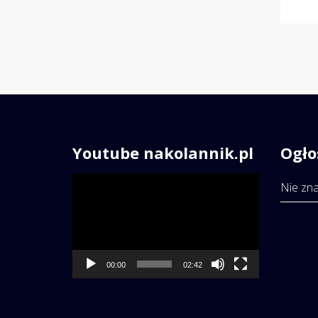
Youtube nakolannik.pl
Ogło
Odtwarzacz
Nie zna
video
00:00
02:42