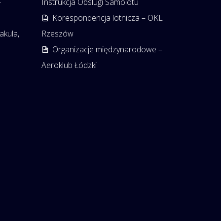
–
Instrukcja Obslugi Samolotu
Korespondencja lotnicza – OKL
akula,
Rzeszów
Organizacje międzynarodowe –
Aeroklub Łódzki