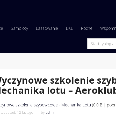
ce
Samoloty
Laszowanie
LKE
Różne
Wspomn
yczynowe szkolenie szy
echanika lotu – Aeroklu
zynowe szkolenie szybowcowe - Mechanika Lotu
(0.0 B | pobr
 Updated: 12 lat ago
by
admin