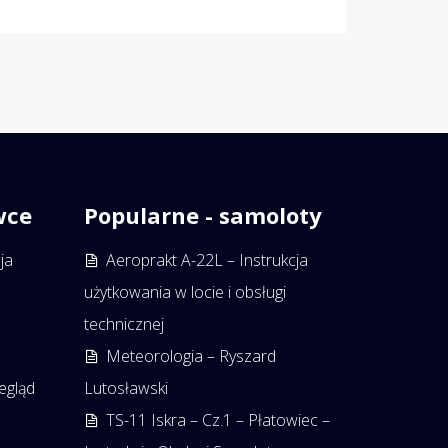
wce
Popularne - samoloty
ja
Aeroprakt A-22L – Instrukcja
użytkowania w locie i obsługi
technicznej
Meteorologia – Ryszard
egląd
Lutosławski
TS-11 Iskra – Cz.1 – Płatowiec –