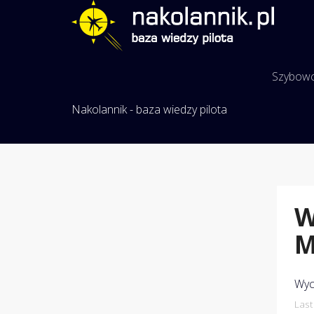
Szybow
Nakolannik - baza wiedzy pilota
W
M
Wyc
Last