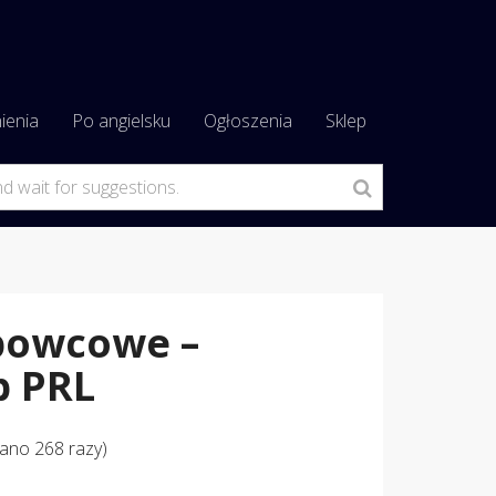
ienia
Po angielsku
Ogłoszenia
Sklep
bowcowe –
b PRL
ano 268 razy)