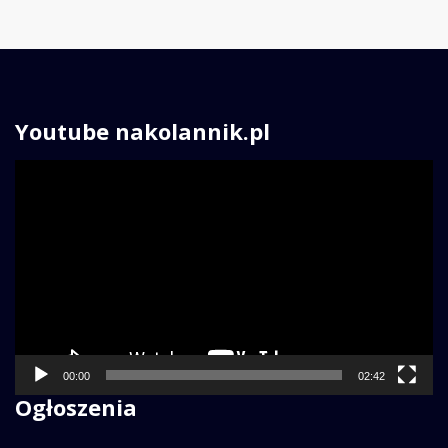
Youtube nakolannik.pl
Odtwarzacz
video
00:00
02:42
Ogłoszenia