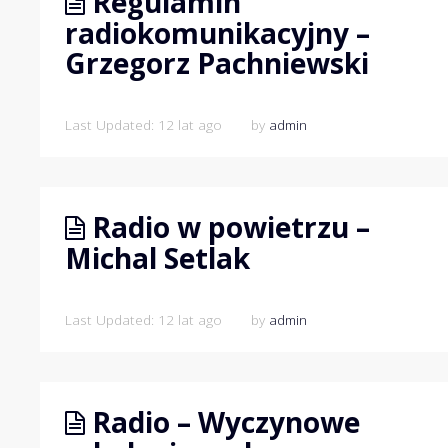
Regulamin
radiokomunikacyjny –
Grzegorz Pachniewski
Last Updated: 12 lat ago
by
admin
Radio w powietrzu –
Michal Setlak
Last Updated: 12 lat ago
by
admin
Radio – Wyczynowe