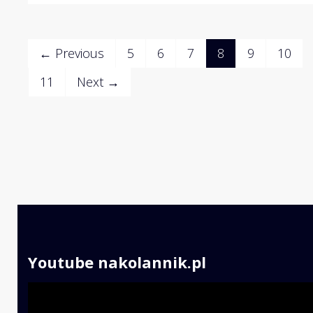
← Previous
5
6
7
8
9
10
11
Next →
Youtube nakolannik.pl
Odtwarzacz
video