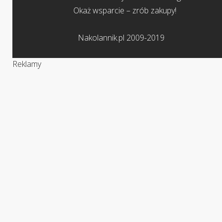
Okaż wsparcie – zrób zakupy!
Nakolannik.pl 2009-2019
Reklamy