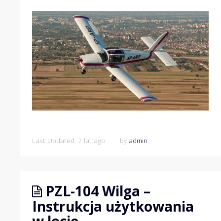
Last Updated: 7 lat ago
by
admin
PZL-104 Wilga –
Instrukcja użytkowania
w locie