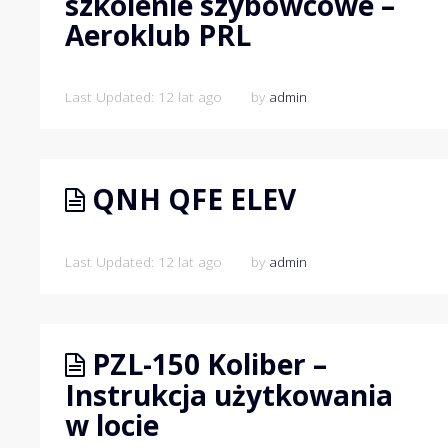
szkolenie szybowcowe –
Aeroklub PRL
Last Updated: 12 lat ago
by
admin
QNH QFE ELEV
Last Updated: 12 lat ago
by
admin
PZL-150 Koliber –
Instrukcja użytkowania
w locie