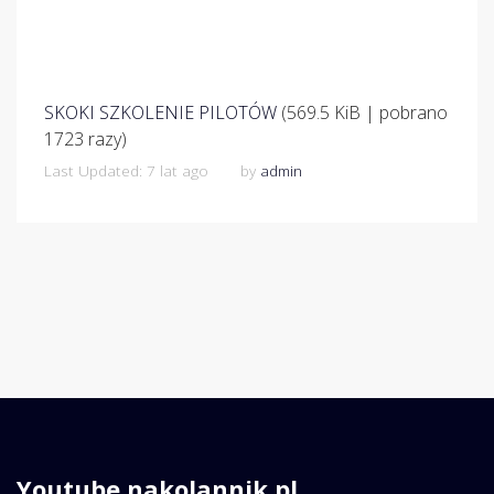
SKOKI SZKOLENIE PILOTÓW
(569.5 KiB | pobrano
1723 razy)
Last Updated: 7 lat ago
by
admin
Youtube nakolannik.pl