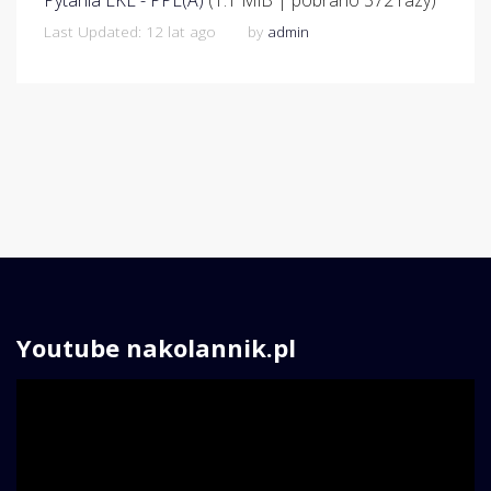
Pytania LKE - PPL(A)
(1.1 MiB | pobrano 372 razy)
Last Updated: 12 lat ago
by
admin
Youtube nakolannik.pl
Odtwarzacz
video