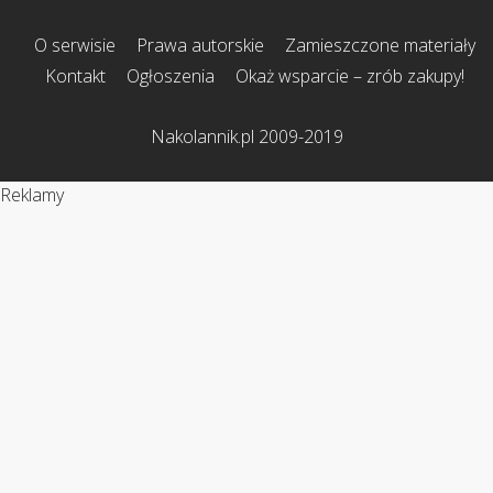
O serwisie
Prawa autorskie
Zamieszczone materiały
Kontakt
Ogłoszenia
Okaż wsparcie – zrób zakupy!
Nakolannik.pl 2009-2019
Reklamy