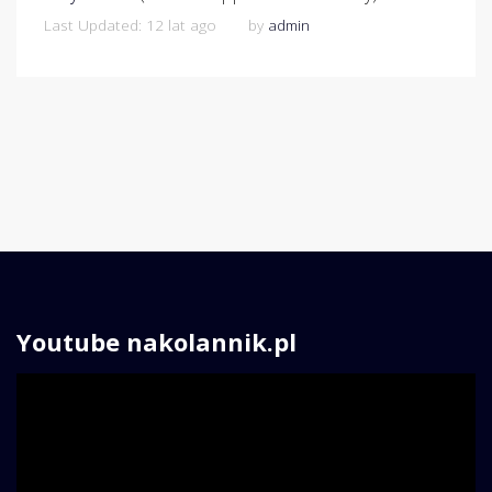
Last Updated: 12 lat ago
by
admin
Youtube nakolannik.pl
Odtwarzacz
video