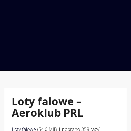
Loty falowe –
Aeroklub PRL
Loty falowe
(54.6 MiB | pobrano 358 razy)