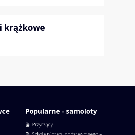
ci krążkowe
wce
Popularne - samoloty
–
Przyrządy
Szkola pilotażu podstawowego –