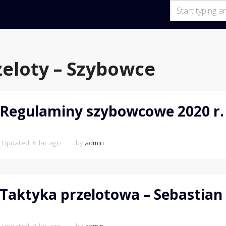
zeloty – Szybowce
Regulaminy szybowcowe 2020 r.
 Updated: 6 lat ago
by
admin
Taktyka przelotowa – Sebastia
 Updated: 7 lat ago
by
admin