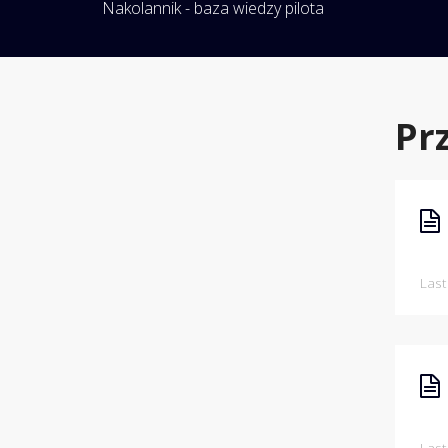
Nakolannik - baza wiedzy pilota
Pr
Last
Last