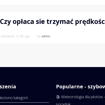
Czy opłaca sie trzymać prędkoś
 Updated: 12 lat ago
by
admin
szenia
Popularne - szybo
Meteorologia dla pilotów 
leziono kategorii.
poradnik