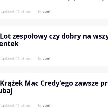
 Updated: 12 lat ago
by
admin
Lot zespołowy czy dobry na wszy
ientek
 Updated: 12 lat ago
by
admin
Krążek Mac Credy’ego zawsze p
ubaj
 Updated: 12 lat ago
by
admin