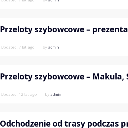
Przeloty szybowcowe – prezenta
 Updated: 7 lat ago
by
admin
Przeloty szybowcowe – Makula, 
 Updated: 12 lat ago
by
admin
Odchodzenie od trasy podczas p