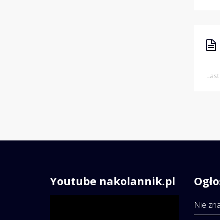
Last
Youtube nakolannik.pl
Ogło
Odtwarzacz
Nie zna
video