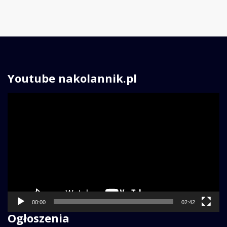
Youtube nakolannik.pl
Odtwarzacz
video
00:00
02:42
Ogłoszenia