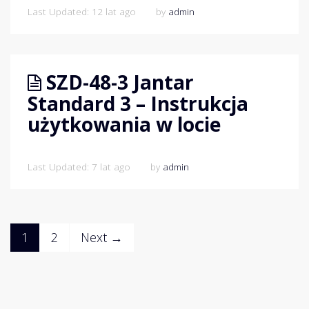
Last Updated: 12 lat ago
by
admin
SZD-48-3 Jantar
Standard 3 – Instrukcja
użytkowania w locie
Last Updated: 7 lat ago
by
admin
1
2
Next →