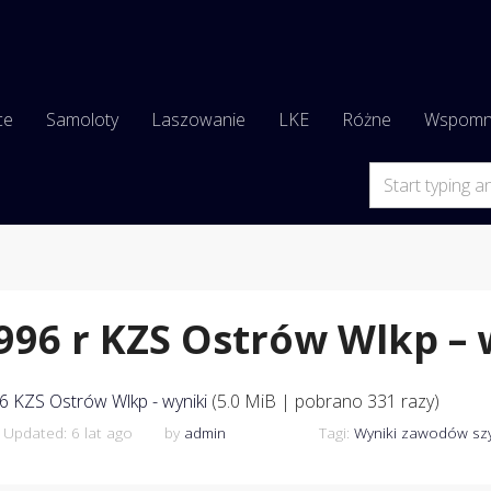
ce
Samoloty
Laszowanie
LKE
Różne
Wspomn
996 r KZS Ostrów Wlkp – 
6 KZS Ostrów Wlkp - wyniki
(5.0 MiB | pobrano 331 razy)
 Updated: 6 lat ago
by
admin
Tagi:
Wyniki zawodów s