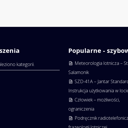
szenia
Popularne - szybo
Meteorologia lotnicza – S
leziono kategorii.
Salamonik
SZD-41A – Jantar Standar
Instrukcja użytkowania w loci
Człowiek – możliwości,
ograniczenia
Podręcznik radiotelefonic
frazeologii lotniczej