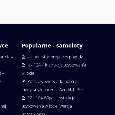
wce
Popularne - samoloty
tanisław
Jak odczytać prognozy pogody
Jak-12A – Instrukcja użytkowania
d –
w locie
e
Podstawowe wiadomości z
medycyny lotniczej – Aeroklub PRL
PZL-104 Wilga – Instrukcja
znej
użytkowania w locie (wersja
poprawiona)