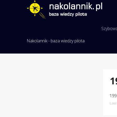
Szybow
Nakolannik - baza wiedzy pilota
1
199
Last