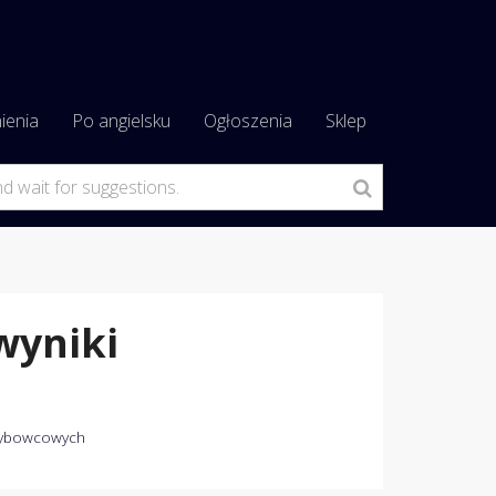
ienia
Po angielsku
Ogłoszenia
Sklep
wyniki
zybowcowych