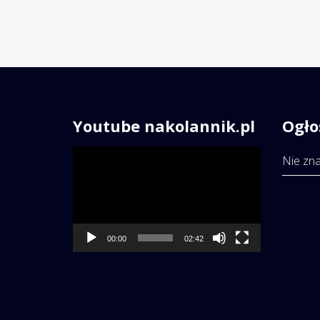
Youtube nakolannik.pl
Ogło
Odtwarzacz
Nie zna
video
00:00
02:42